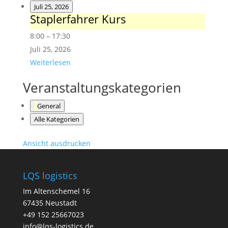
Juli 25, 2026
Staplerfahrer Kurs
Staplerfahrer
Kurs
8:00
–
17:30
Juli 25, 2026
Weiterlesen
Veranstaltungskategorien
General
Alle Kategorien
Ansicht
ausdrucken
LQS logistics
Im Altenschemel 16
67435 Neustadt
+49 152 25667023
info@lqs-logistics.de