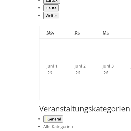
Zurück
Heute
Weiter
Montag
Dienstag
Mittwoch
Mo.
Di.
Mi.
Juni 1,
Juni 2,
Juni 3,
Juni
Juni
Juni
'26
'26
'26
1,
2,
3,
2026
2026
2026
Veranstaltungskategorien
General
Alle Kategorien