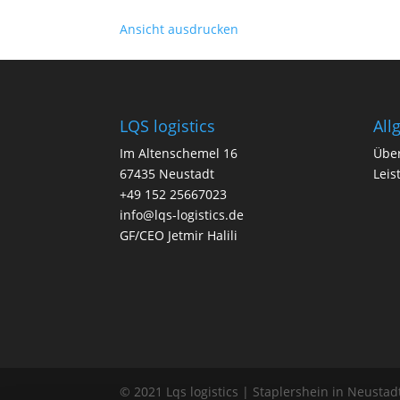
Ansicht
ausdrucken
LQS logistics
All
Im Altenschemel 16
Übe
67435 Neustadt
Leis
+49 152 25667023
info@lqs-logistics.de
GF/CEO Jetmir Halili
© 2021 Lqs logistics | Staplershein in Neusta