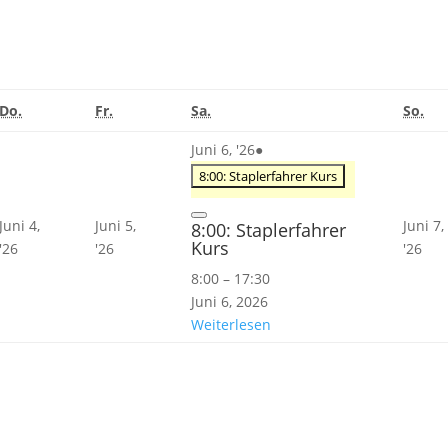
Donnerstag
Freitag
Samstag
Son
Do.
Fr.
Sa.
So.
Juni
(1
Juni 6, '26
●
6,
Veranstaltung)
8:00: Staplerfahrer Kurs
2026
Close
Juni 4,
Juni 5,
Juni 7,
8:00: Staplerfahrer
Kurs
Juni
Juni
Juni
'26
'26
'26
4,
5,
7,
8:00
–
17:30
2026
2026
202
Juni 6, 2026
Weiterlesen