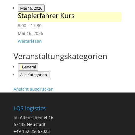
Mai 16, 2026
Staplerfahrer Kurs
Staplerfahrer
Kurs
8:00
–
17:30
Mai 16, 2026
Weiterlesen
Veranstaltungskategorien
General
Alle Kategorien
Ansicht
ausdrucken
LQS logistics
Im Altenschemel 16
67435 Neustadt
+49 152 25667023