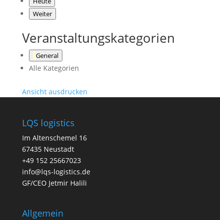
Heute
Weiter
Veranstaltungskategorien
General
Alle Kategorien
Ansicht
ausdrucken
LQS logistics
Im Altenschemel 16
67435 Neustadt
+49 152 25667023
info@lqs-logistics.de
GF/CEO Jetmir Halili
Allgemein