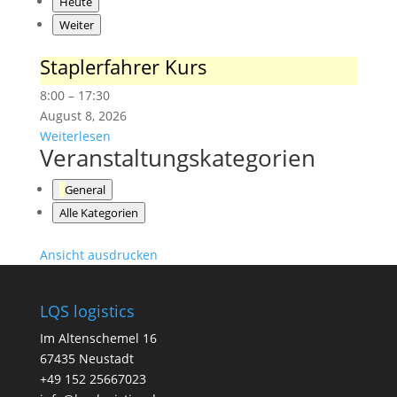
Heute
Weiter
Staplerfahrer Kurs
Staplerfahrer
Kurs
8:00
–
17:30
August 8, 2026
Weiterlesen
Veranstaltungskategorien
General
Alle Kategorien
Ansicht
ausdrucken
LQS logistics
Im Altenschemel 16
67435 Neustadt
+49 152 25667023