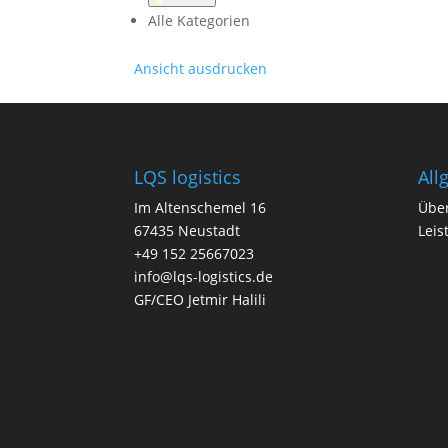
Alle Kategorien
Ansicht
ausdrucken
LQS logistics
All
Im Altenschemel 16
Übe
67435 Neustadt
Leis
+49 152 25667023
info@lqs-logistics.de
GF/CEO Jetmir Halili