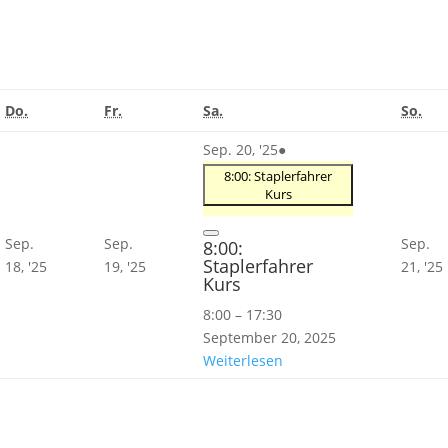
Donnerstag
Freitag
Samstag
Son
Do.
Fr.
Sa.
So.
September
(1
Sep. 20, '25
●
20,
Veranstaltung)
8:00: Staplerfahrer
Kurs
2025
Close
Sep.
Sep.
Sep.
8:00:
Staplerfahrer
ber
September
September
18, '25
19, '25
21, '25
Kurs
18,
19,
2025
2025
8:00
–
17:30
September 20, 2025
Weiterlesen