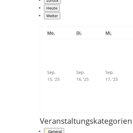
Zurück
Heute
Weiter
Montag
Dienstag
Mittwoch
Mo.
Di.
Mi.
Sep.
Sep.
Sep.
September
September
Septem
15, '25
16, '25
17, '25
15,
16,
17,
2025
2025
2025
Veranstaltungskategorien
General