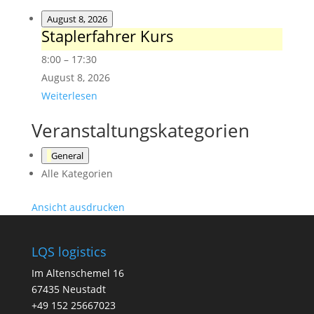
August 8, 2026
Staplerfahrer Kurs
Staplerfahrer
Kurs
8:00
–
17:30
August 8, 2026
Weiterlesen
Veranstaltungskategorien
General
Alle Kategorien
Ansicht
ausdrucken
LQS logistics
Im Altenschemel 16
67435 Neustadt
+49 152 25667023