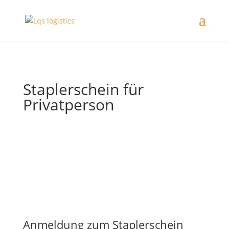
Staplerschein für
Privatperson
Jeden Samstag veranstalten wir Staplerschulungen.
Tragen Sie sich jetzt für den nächstfreien Termin
schon ein.
Auch bieten wir Inhouse-Schulungen für
Unternehmen an, sodass der Erfolg Ihrer
Mitarbeiter zu Ihnen kommt.
Anmeldung zum Staplerschein