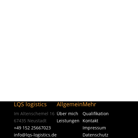
LQS logistics
Allgemein
Mehr
Im Altenschemel 16
Über mich
Qualifikation
67435 Neustadt
Leistungen
Kontakt
+49 152 25667023
Impressum
info@lqs-logistics.de
Datenschutz