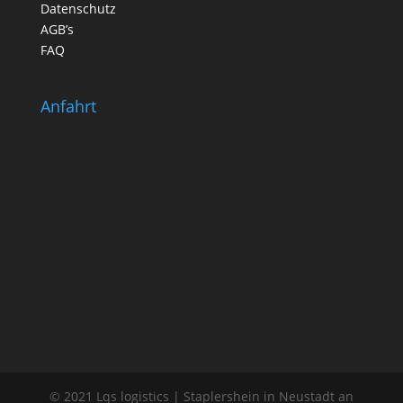
Datenschutz
AGB’s
FAQ
Anfahrt
© 2021 Lqs logistics | Staplershein in Neustadt an