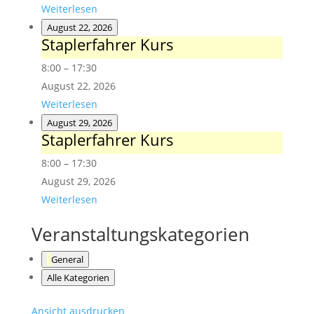
Weiterlesen
August 22, 2026
Staplerfahrer Kurs
Staplerfahrer
Kurs
8:00
–
17:30
August 22, 2026
Weiterlesen
August 29, 2026
Staplerfahrer Kurs
Staplerfahrer
Kurs
8:00
–
17:30
August 29, 2026
Weiterlesen
Veranstaltungskategorien
General
Alle Kategorien
Ansicht
ausdrucken