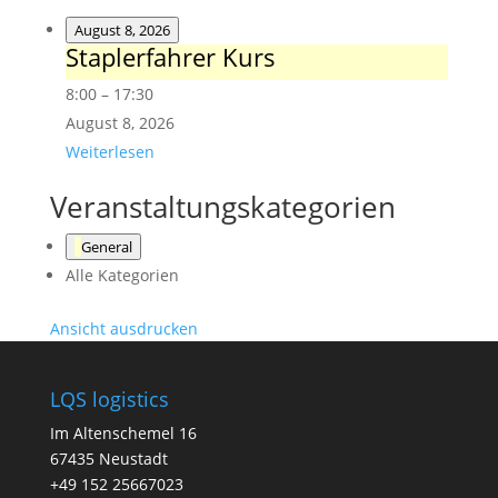
August 8, 2026
Staplerfahrer Kurs
Staplerfahrer
Kurs
8:00
–
17:30
August 8, 2026
Weiterlesen
Veranstaltungskategorien
General
Alle Kategorien
Ansicht
ausdrucken
LQS logistics
Im Altenschemel 16
67435 Neustadt
+49 152 25667023