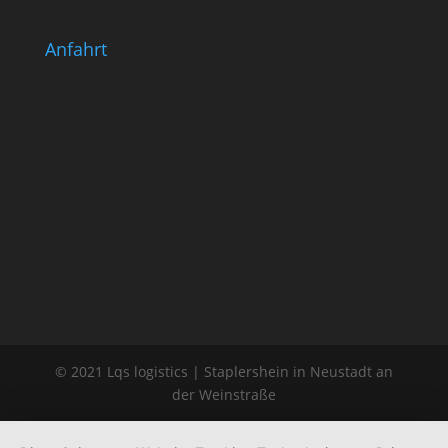
Anfahrt
© 2021 Lqs logistics | Staplershein in Neustadt an
der Weinstraße